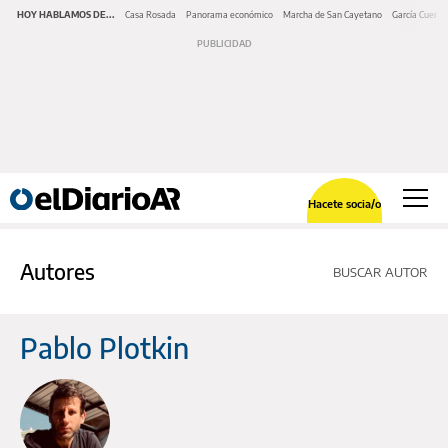
HOY HABLAMOS DE...
Casa Rosada
Panorama económico
Marcha de San Cayetano
García Cuerva
Hacete socia/o
Autores
BUSCAR AUTOR
Pablo Plotkin