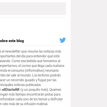
obre este blog
s el newsletter que resume las noticias más
mportantes del día para entender qué está
asando. Como esa bebida que tomamos al
espertarnos, el correo que llega cada mañana
rinda el consumo (informativo) necesario
ntes de salir al mundo. Los lectores podrán
acer un recorrido guiado y fugaz por las
rincipales noticias publicadas
n
elDiarioAR
(y un poquito más). Quienes
engan más tiempo encontrarán pistas para
rofundizar cada uno de los temas y disfrutar
n rato más de su infusión matinal.