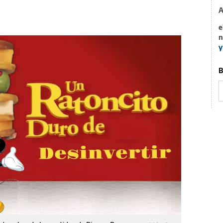
A
e
n
y
B