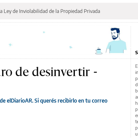
a Ley de Inviolabilidad de la Propiedad Privada
S
E
ro de desinvertir -
i
p
d
b
a
de elDiarioAR. Si querés recibirlo en tu correo
h
p
e
t
p
u