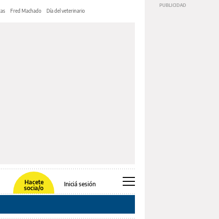
tas
Fred Machado
Día del veterinario
Hacete
Iniciá sesión
socia/o