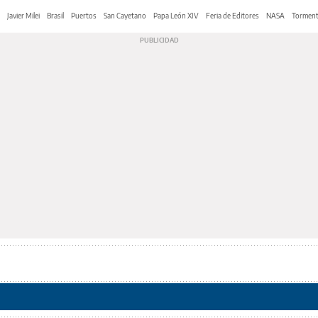
Javier Milei
Brasil
Puertos
San Cayetano
Papa León XIV
Feria de Editores
NASA
Tormen