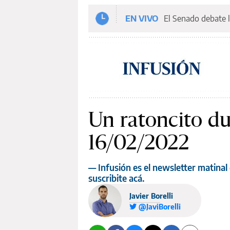
EN VIVO
El Senado debate l
Un ratoncito du
16/02/2022
— Infusión es el newsletter matinal 
suscribite acá.
Javier Borelli
@JaviBorelli