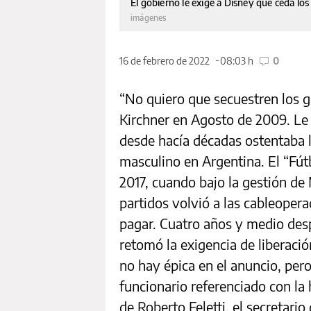
El gobierno le exige a Disney que ceda lo
imágenes
16 de febrero de 2022
08:03 h
0
“No quiero que secuestren los g
Kirchner en Agosto de 2009. Le 
desde hacía décadas ostentaba l
masculino en Argentina. El “Fú
2017, cuando bajo la gestión de 
partidos volvió a las cableopera
pagar. Cuatro años y medio desp
retomó la exigencia de liberació
no hay épica en el anuncio, per
funcionario referenciado con l
de Roberto Feletti, el secretari