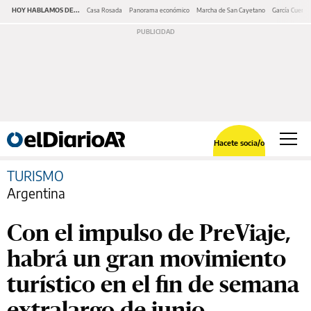
HOY HABLAMOS DE...
Casa Rosada
Panorama económico
Marcha de San Cayetano
García Cuerva
Hacete socia/o
TURISMO
Argentina
Con el impulso de PreViaje,
habrá un gran movimiento
turístico en el fin de semana
extralargo de junio