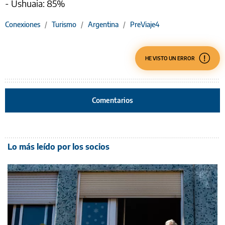
- Ushuaia: 85%
Conexiones
/
Turismo
/
Argentina
/
PreViaje4
HE VISTO UN ERROR
Comentarios
Lo más leído por los socios