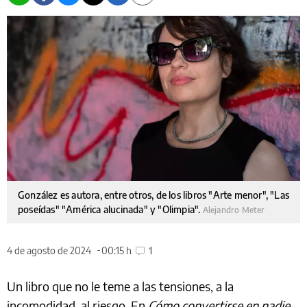
González es autora, entre otros, de los libros "Arte menor", "Las
poseídas" "América alucinada" y "Olimpia".
Alejandro Meter
4 de agosto de 2024
00:15 h
1
Un libro que no le teme a las tensiones, a la
incomodidad, al riesgo. En
Cómo convertirse en nadie