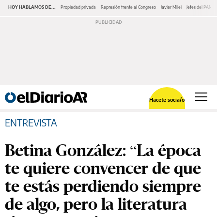
HOY HABLAMOS DE...
Propiedad privada
Represión frente al Congreso
Javier Milei
Jefes del PAMI
Hacete socia/o
ENTREVISTA
Betina González: “La época
te quiere convencer de que
te estás perdiendo siempre
de algo, pero la literatura