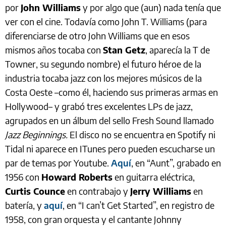
por
John Williams
y por algo que (aun) nada tenía que
ver con el cine. Todavía como John T. Williams (para
diferenciarse de otro John Williams que en esos
mismos años tocaba con
Stan Getz
, aparecía la T de
Towner, su segundo nombre) el futuro héroe de la
industria tocaba jazz con los mejores músicos de la
Costa Oeste –como él, haciendo sus primeras armas en
Hollywood– y grabó tres excelentes LPs de jazz,
agrupados en un álbum del sello Fresh Sound llamado
Jazz Beginnings.
El disco no se encuentra en Spotify ni
Tidal ni aparece en ITunes pero pueden escucharse un
par de temas por Youtube.
Aquí
, en “Aunt”, grabado en
1956 con
Howard Roberts
en guitarra eléctrica,
Curtis Counce
en contrabajo y
Jerry Williams
en
batería, y
aquí
, en “I can’t Get Started”, en registro de
1958, con gran orquesta y el cantante Johnny