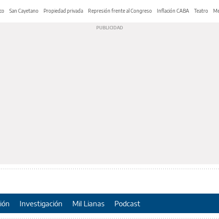
co
San Cayetano
Propiedad privada
Represión frente al Congreso
Inflación CABA
Teatro
Me
ión
Investigación
Mil Lianas
Podcast