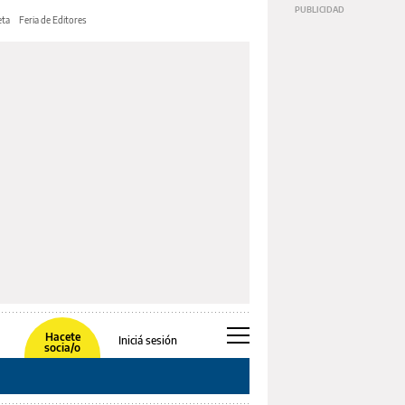
ta
Feria de Editores
Hacete
Iniciá sesión
socia/o