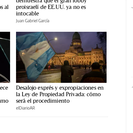
demuestra que el gran lobby
s al
proisraelí de EE.UU. ya no es
intocable
Juan Gabriel García
rece
Desalojo exprés y expropiaciones en
la Ley de Propiedad Privada: cómo
ismo
será el procedimiento
elDiarioAR