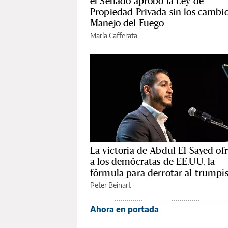
el Senado aprobó la Ley de
Propiedad Privada sin los cambio
Manejo del Fuego
María Cafferata
La victoria de Abdul El-Sayed of
a los demócratas de EE.UU. la
fórmula para derrotar al trump
Peter Beinart
Ahora en portada