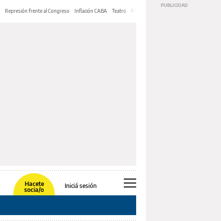
Represión frente al Congreso
Inflación CABA
Teatro
Feria de Editores
Mery Streep
Hacete
Iniciá sesión
socia/o