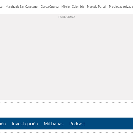
co
Marcha de San Cayetano
García Cuerva
Milei en Colombia
Marcelo Porcel
Propiedad privada
ión
Investigación
Mil Lianas
Podcast