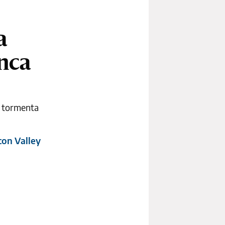
a
nca
a tormenta
con Valley