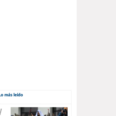
Lo más leído
1