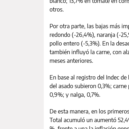
blanco; 13,7% en tomate en cons
otros.
Por otra parte, las bajas más i
redondo (-26,4%), naranja (-25,
pollo entero (-5,3%). En la desa
también influyó la carne, con a
meses anteriores.
En base al registro del Indec de 
del asado subieron 0,3%; carne 
0,9%; y nalga, 0,7%.
De esta manera, en los primeros
Total acumuló un aumentó 52,4%
%, frente a una la inflación gen