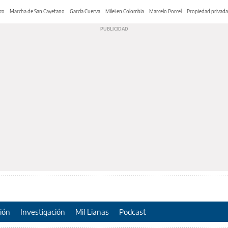
co
Marcha de San Cayetano
García Cuerva
Milei en Colombia
Marcelo Porcel
Propiedad privada
ión
Investigación
Mil Lianas
Podcast