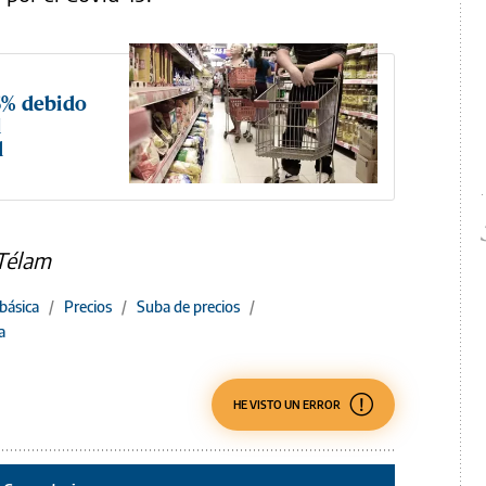
 6% debido
l
d
 Télam
básica
/
Precios
/
Suba de precios
/
a
HE VISTO UN ERROR