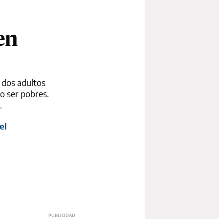
en
 dos adultos
o ser pobres.
.
el