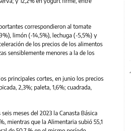
erva; y 12,2% en yogurt firme, entre
mportantes correspondieron al tomate
9%), limón (-14,5%), lechuga (-5,5%) y
celeración de los precios de los alimentos
lzas sensiblemente menores a la de los
los principales cortes, en junio los precios
picada, 2,3%; paleta, 1,6%; cuadrada,
 seis meses del 2023 la Canasta Básica
, mientras que la Alimentaria subió 55,1
eral de 50,7 % en el mismo período.