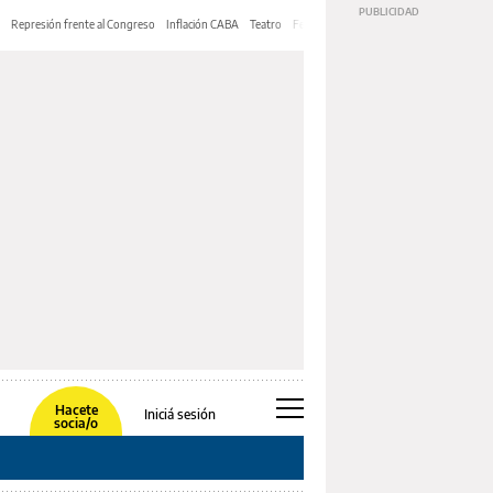
Represión frente al Congreso
Inflación CABA
Teatro
Feria de Editores
Mery Streep
Hacete
Iniciá sesión
socia/o