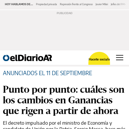
HOY HABLAMOS DE...
Propiedad privada
Represión frente al Congreso
Javier Milei
Jefes del PAMI
Hacete socia/o
ANUNCIADOS EL 11 DE SEPTIEMBRE
Punto por punto: cuáles son
los cambios en Ganancias
que rigen a partir de ahora
El decreto impulsado por el ministro de Economía y
candidato de Unión por la Patria, Sergio Massa, hace más