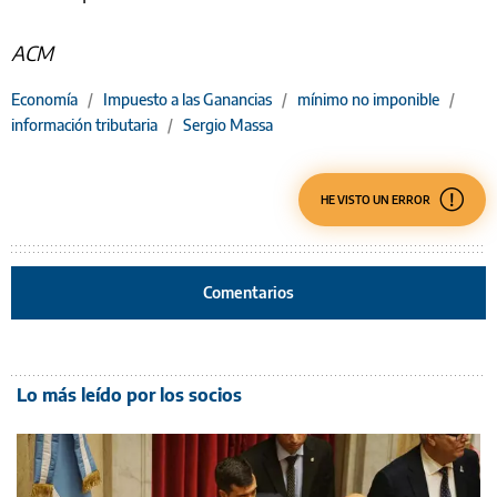
ACM
Economía
/
Impuesto a las Ganancias
/
mínimo no imponible
/
información tributaria
/
Sergio Massa
HE VISTO UN ERROR
Comentarios
Lo más leído por los socios