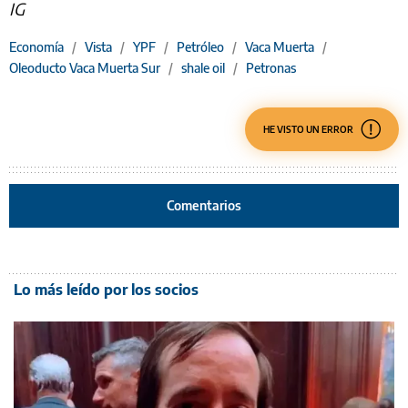
IG
Economía
/
Vista
/
YPF
/
Petróleo
/
Vaca Muerta
/
Oleoducto Vaca Muerta Sur
/
shale oil
/
Petronas
HE VISTO UN ERROR
Comentarios
Lo más leído por los socios