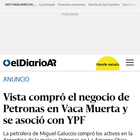
HOY HABLAMOS DE...
Casa Rosada
Panorama económico
Marcha de San Cayetano
García Cuerva
Hacete socia/o
ANUNCIO
Vista compró el negocio de
Petronas en Vaca Muerta y
se asoció con YPF
La petrolera de Miguel Galuccio compró los activos en la
Argentina de la malaya Petronas en La Amarga Chica,