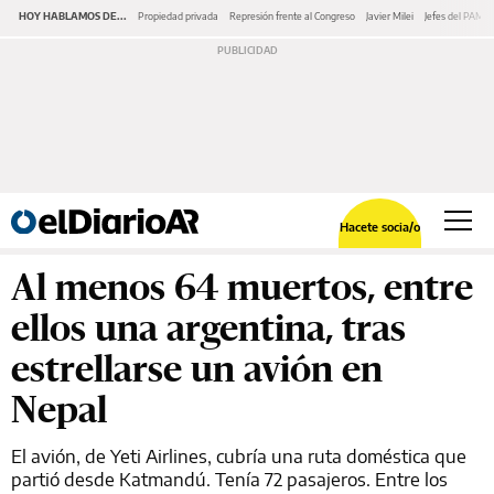
HOY HABLAMOS DE...
Propiedad privada
Represión frente al Congreso
Javier Milei
Jefes del PAMI
Hacete socia/o
Al menos 64 muertos, entre
ellos una argentina, tras
estrellarse un avión en
Nepal
El avión, de Yeti Airlines, cubría una ruta doméstica que
partió desde Katmandú. Tenía 72 pasajeros. Entre los