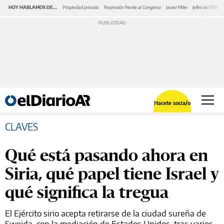
HOY HABLAMOS DE...
Propiedad privada
Represión frente al Congreso
Javier Milei
Jefes del PAMI
Hacete socia/o
CLAVES
Qué está pasando ahora en
Siria, qué papel tiene Israel y
qué significa la tregua
El Ejército sirio acepta retirarse de la ciudad sureña de
Sweida, con la mediación de Estados Unidos, tras varios