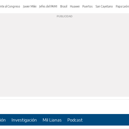
nte al Congreso
Javier Milei
Jefes del PAMI
Brasil
Huawei
Puertos
San Cayetano
Papa León
ión
Investigación
Mil Lianas
Podcast