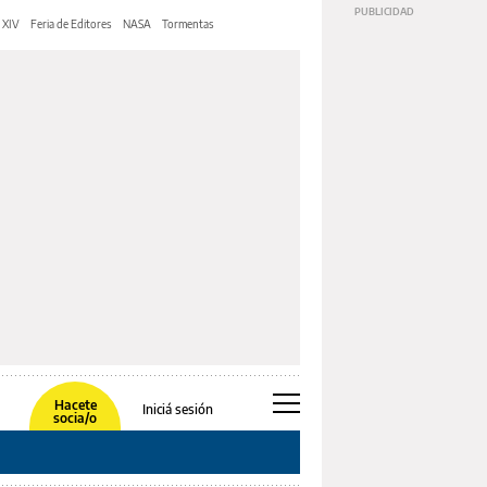
 XIV
Feria de Editores
NASA
Tormentas
Hacete
Iniciá sesión
socia/o