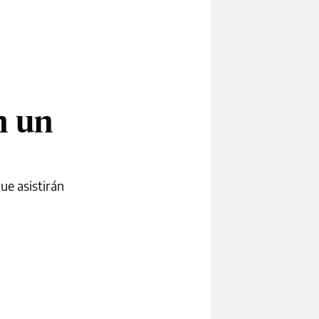
n un
que asistirán