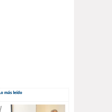
Lo más leído
1