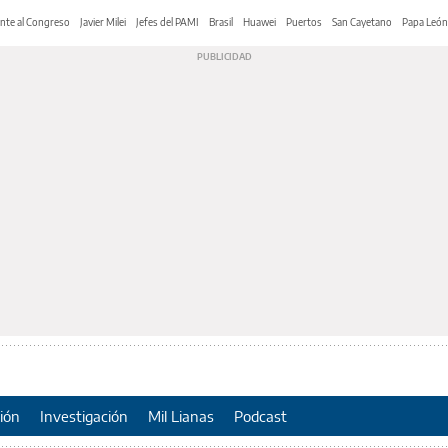
nte al Congreso
Javier Milei
Jefes del PAMI
Brasil
Huawei
Puertos
San Cayetano
Papa León
ión
Investigación
Mil Lianas
Podcast