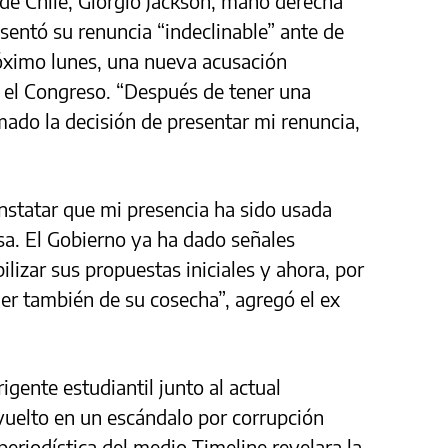
 de Chile, Giorgio Jackson, mano derecha
esentó su renuncia “indeclinable” ante de
róximo lunes, una nueva acusación
e el Congreso. “Después de tener una
mado la decisión de presentar mi renuncia,
nstatar que mi presencia ha sido usada
sa. El Gobierno ya ha dado señales
ilizar sus propuestas iniciales y ahora, por
oner también de su cosecha”, agregó el ex
ente estudiantil junto al actual
uelto en un escándalo por corrupción
eriodística del medio Timeline revelara la