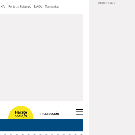
 XIV
Feria de Editores
NASA
Tormentas
Hacete
Iniciá sesión
socia/o