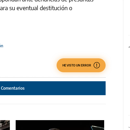
ara su eventual destitución o
ón
HE VISTO UN ERROR
Comentarios