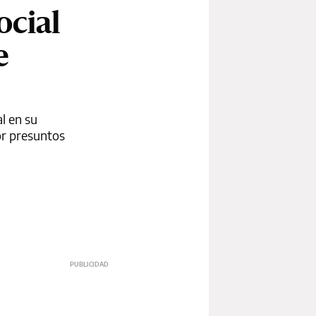
ocial
e
l en su
or presuntos