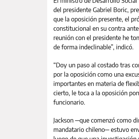
El ministro de Desarrollo Social
del presidente Gabriel Boric, pr
que la oposición presente, el p
constitucional en su contra ant
reunión con el presidente he to
de forma indeclinable”, indicó.
“Doy un paso al costado tras co
por la oposición como una excu
importantes en materia de flexib
cierto, le toca a la oposición p
funcionario.
Jackson ─que comenzó como dirig
mandatario chileno─ estuvo env
luego de que una investigación p