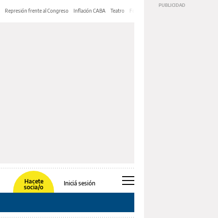
Represión frente al Congreso
Inflación CABA
Teatro
Feria de Editores
Mery Streep
Hacete
Iniciá sesión
socia/o