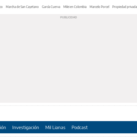
co
Marcha de San Cayetano
García Cuerva
Milei en Colombia
Marcelo Porcel
Propiedad privada
ión
Investigación
Mil Lianas
Podcast