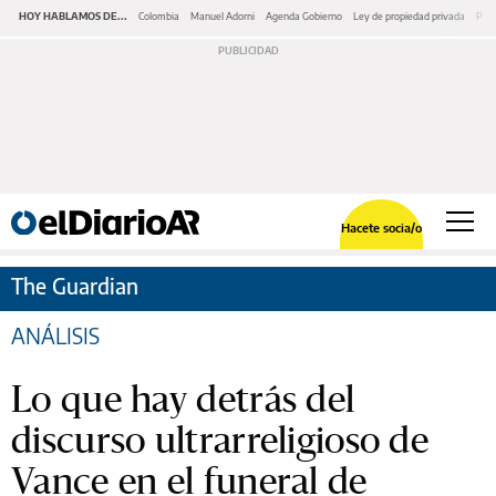
HOY HABLAMOS DE...
Colombia
Manuel Adorni
Agenda Gobierno
Ley de propiedad privada
Pano
Hacete socia/o
The Guardian
ANÁLISIS
Lo que hay detrás del
discurso ultrarreligioso de
Vance en el funeral de