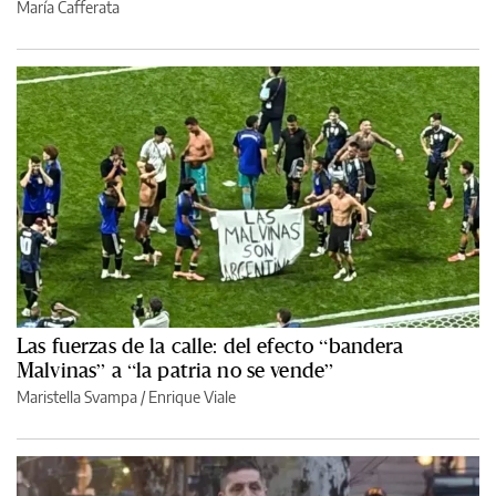
María Cafferata
Las fuerzas de la calle: del efecto “bandera
Malvinas” a “la patria no se vende”
Maristella Svampa
/
Enrique Viale