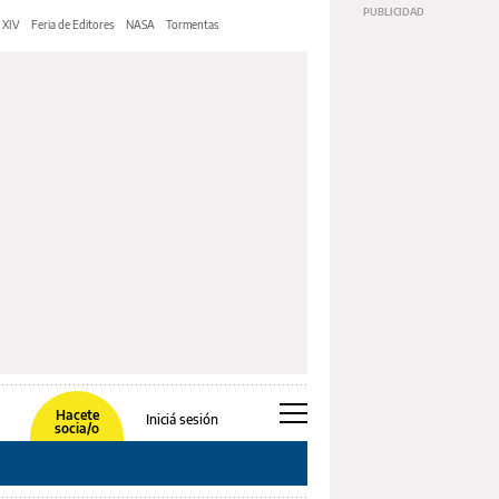
 XIV
Feria de Editores
NASA
Tormentas
Hacete
Iniciá sesión
socia/o