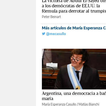
La victoria de Abdul El-Sayed of
a los demócratas de EE.UU. la
fórmula para derrotar al trump
Peter Beinart
Más artículos de María Esperanza C
@mecasullo
Argentina, una democracia a ba
maría
María Esperanza Casullo
/
Matías Bianchi