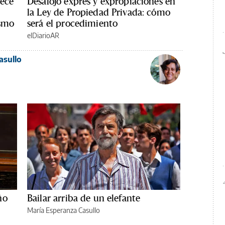
rece
Desalojo exprés y expropiaciones en
la Ley de Propiedad Privada: cómo
ismo
será el procedimiento
elDiarioAR
asullo
ño
Bailar arriba de un elefante
María Esperanza Casullo