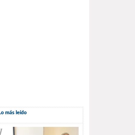
Lo más leído
1