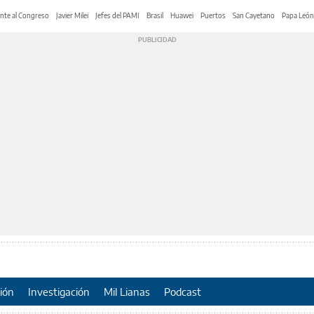
nte al Congreso
Javier Milei
Jefes del PAMI
Brasil
Huawei
Puertos
San Cayetano
Papa León
ión
Investigación
Mil Lianas
Podcast