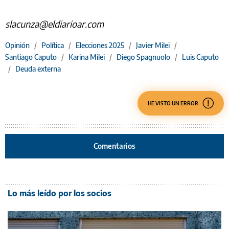
slacunza@eldiarioar.com
Opinión
/
Política
/
Elecciones 2025
/
Javier Milei
/
Santiago Caputo
/
Karina Milei
/
Diego Spagnuolo
/
Luis Caputo
/
Deuda externa
HE VISTO UN ERROR
Comentarios
Lo más leído por los socios