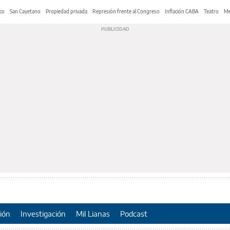
co
San Cayetano
Propiedad privada
Represión frente al Congreso
Inflación CABA
Teatro
Me
ión
Investigación
Mil Lianas
Podcast