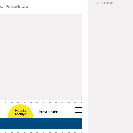
ta
Feria de Editores
Hacete
Iniciá sesión
socia/o