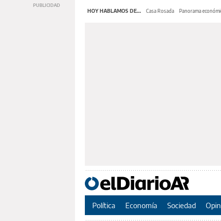
HOY HABLAMOS DE...
Casa Rosada
Panorama económi
Política
Economía
Sociedad
Opin