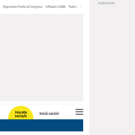
Represión frente al Congreso
Inflación CABA
Teatro
Feria de Editores
Mery Streep
Hacete
Iniciá sesión
socia/o