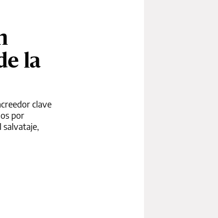
n
de la
acreedor clave
dos por
 salvataje,