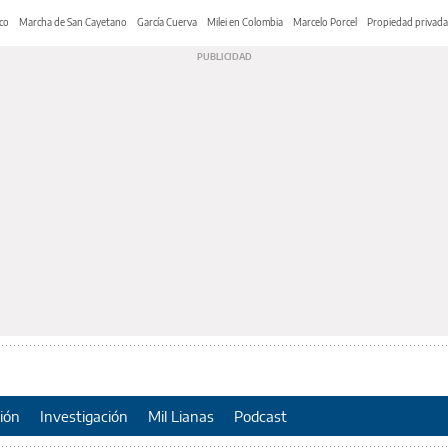
co
Marcha de San Cayetano
García Cuerva
Milei en Colombia
Marcelo Porcel
Propiedad privada
ión
Investigación
Mil Lianas
Podcast