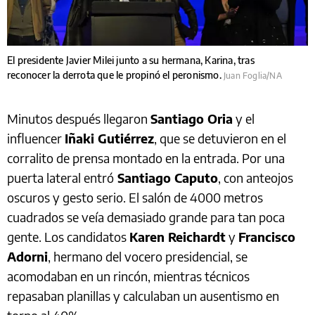
El presidente Javier Milei junto a su hermana, Karina, tras
reconocer la derrota que le propinó el peronismo.
Juan Foglia/NA
Minutos después llegaron
Santiago Oria
y el
influencer
Iñaki Gutiérrez
, que se detuvieron en el
corralito de prensa montado en la entrada. Por una
puerta lateral entró
Santiago Caputo
, con anteojos
oscuros y gesto serio. El salón de 4000 metros
cuadrados se veía demasiado grande para tan poca
gente. Los candidatos
Karen Reichardt
y
Francisco
Adorni
, hermano del vocero presidencial, se
acomodaban en un rincón, mientras técnicos
repasaban planillas y calculaban un ausentismo en