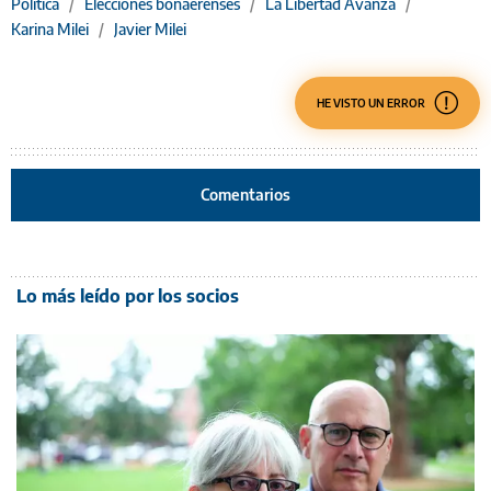
Política
/
Elecciones bonaerenses
/
La Libertad Avanza
/
Karina Milei
/
Javier Milei
HE VISTO UN ERROR
Comentarios
Lo más leído por los socios