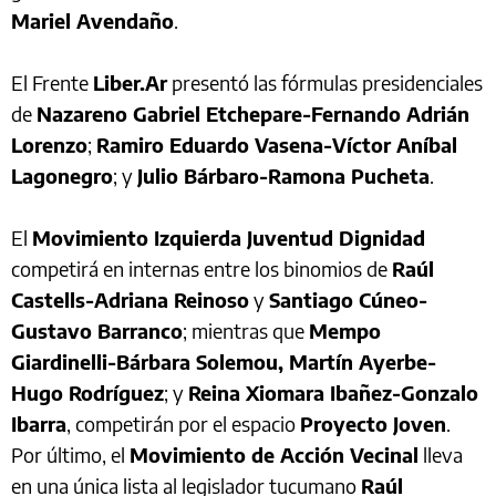
Mariel Avendaño
.
El Frente
Liber.Ar
presentó las fórmulas presidenciales
de
Nazareno Gabriel Etchepare-Fernando Adrián
Lorenzo
;
Ramiro Eduardo Vasena-Víctor Aníbal
Lagonegro
; y
Julio Bárbaro-Ramona Pucheta
.
El
Movimiento Izquierda Juventud Dignidad
competirá en internas entre los binomios de
Raúl
Castells-Adriana Reinoso
y
Santiago Cúneo-
Gustavo Barranco
; mientras que
Mempo
Giardinelli-Bárbara Solemou, Martín Ayerbe-
Hugo Rodríguez
; y
Reina Xiomara Ibañez-Gonzalo
Ibarra
, competirán por el espacio
Proyecto Joven
.
Por último, el
Movimiento de Acción Vecinal
lleva
en una única lista al legislador tucumano
Raúl