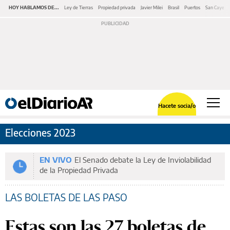
HOY HABLAMOS DE...
Ley de Tierras
Propiedad privada
Javier Milei
Brasil
Puertos
San Cayeta
Hacete socia/o
Elecciones 2023
EN VIVO
El Senado debate la Ley de Inviolabilidad
de la Propiedad Privada
LAS BOLETAS DE LAS PASO
Estas son las 27 boletas de