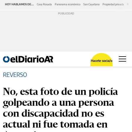
HOY HABLAMOS DE...
Casa Rosada
Panorama económico
San Cayetano
Propiedad privada
Repr
Hacete socia/o
REVERSO
No, esta foto de un policía
golpeando a una persona
con discapacidad no es
actual ni fue tomada en