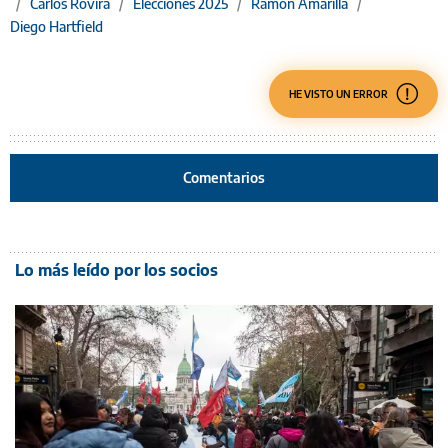
/
Carlos Rovira
/
Elecciones 2025
/
Ramón Amarilla
/
Diego Hartfield
HE VISTO UN ERROR
Comentarios
Lo más leído por los socios