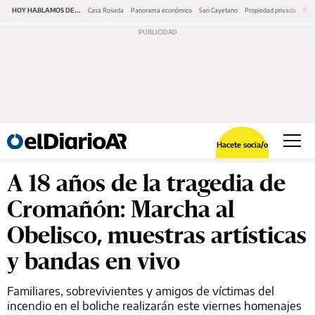
HOY HABLAMOS DE...
Casa Rosada
Panorama económico
San Cayetano
Propiedad privada
Repr
Hacete socia/o
A 18 años de la tragedia de
Cromañón: Marcha al
Obelisco, muestras artísticas
y bandas en vivo
Familiares, sobrevivientes y amigos de víctimas del
incendio en el boliche realizarán este viernes homenajes