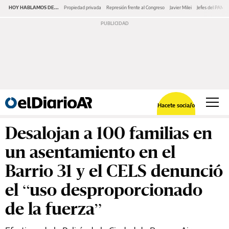
HOY HABLAMOS DE...
Propiedad privada
Represión frente al Congreso
Javier Milei
Jefes del PAMI
Hacete socia/o
Desalojan a 100 familias en
un asentamiento en el
Barrio 31 y el CELS denunció
el “uso desproporcionado
de la fuerza”