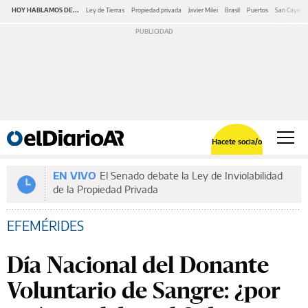
HOY HABLAMOS DE...
Ley de Tierras
Propiedad privada
Javier Milei
Brasil
Puertos
San Cayeta
Hacete socia/o
EN VIVO
El Senado debate la Ley de Inviolabilidad
de la Propiedad Privada
EFEMÉRIDES
Día Nacional del Donante
Voluntario de Sangre: ¿por