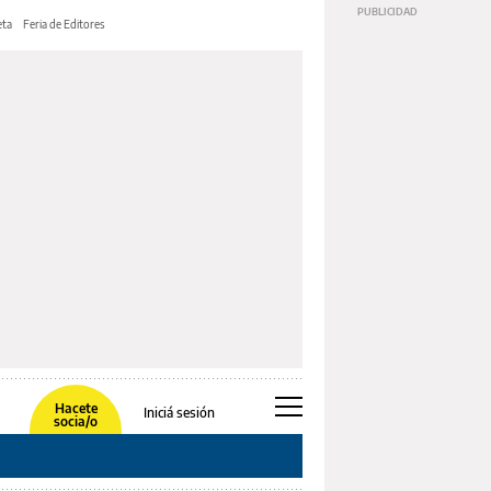
ta
Feria de Editores
Hacete
Iniciá sesión
socia/o