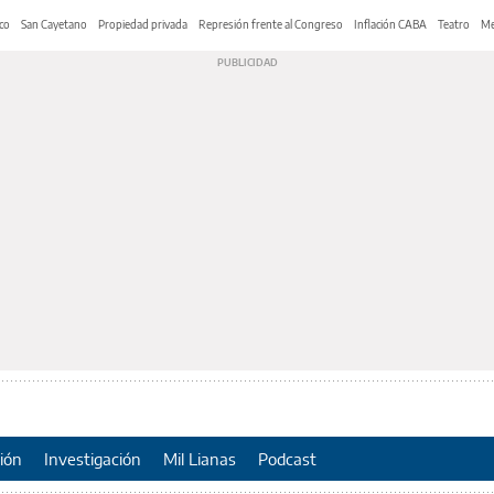
co
San Cayetano
Propiedad privada
Represión frente al Congreso
Inflación CABA
Teatro
Me
ión
Investigación
Mil Lianas
Podcast