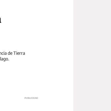
a
ncia de Tierra
lago.