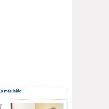
Lo más leído
1