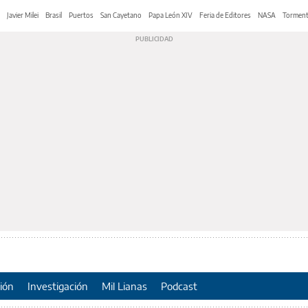
Javier Milei
Brasil
Puertos
San Cayetano
Papa León XIV
Feria de Editores
NASA
Tormen
ión
Investigación
Mil Lianas
Podcast