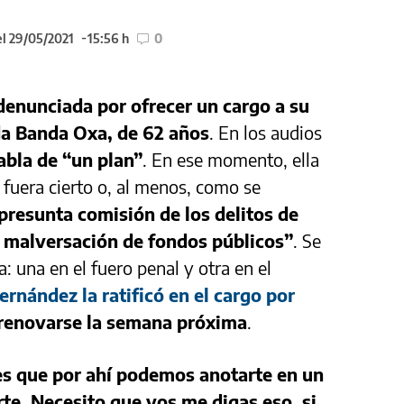
el 29/05/2021
15:56 h
0
denunciada por ofrecer un cargo a su
a Banda Oxa, de 62 años
. En los audios
abla de “un plan”
. En ese momento, ella
 fuera cierto o, al menos, como se
presunta comisión de los delitos de
 malversación de fondos públicos”
. Se
: una en el fuero penal y otra en el
ernández la ratificó en el cargo por
 renovarse la semana próxima
.
 es que por ahí podemos anotarte en un
te. Necesito que vos me digas eso, si