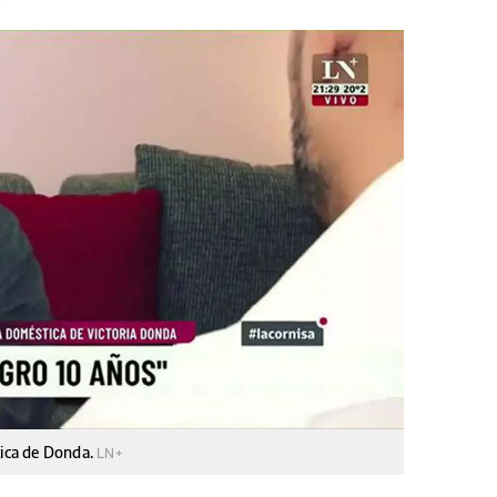
ica de Donda.
LN+