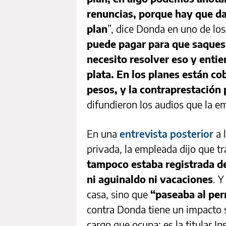
renuncias, porque hay que da
plan
”, dice Donda en uno de los
puede pagar para que saques 
necesito resolver eso y enti
plata. En los planes están c
pesos, y la contraprestación 
difundieron los audios que la em
En una
entrevista posterior
a 
privada, la empleada dijo que t
tampoco estaba registrada d
ni aguinaldo ni vacaciones
. Y
casa, sino que
“paseaba al perr
contra Donda tiene un impacto s
cargo que ocupa: es la titular In