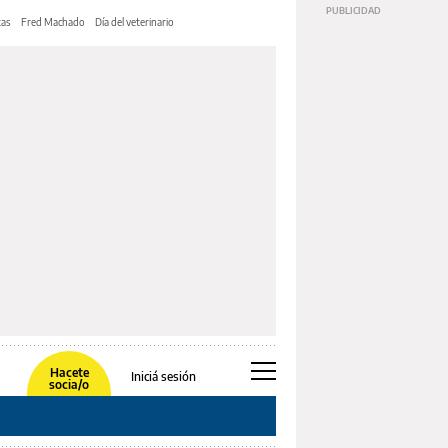
tas
Fred Machado
Día del veterinario
Hacete
Iniciá sesión
socia/o