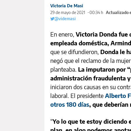
Victoria De Masi
29 de mayo de 2021
00:34 h
Actualizado 
@videmasi
En enero,
Victoria Donda fue 
empleada doméstica, Armind
que se difundieron,
Donda le h
negó que el reclamo de la mujer
planteaba.
La imputaron por “
administración fraudulenta y
iniciaron dos causas en su contra
laboral. El presidente
Alberto F
otros 180 días
, que deberían
“
Yo lo que te estoy diciendo
plan, en algo podemos anotar