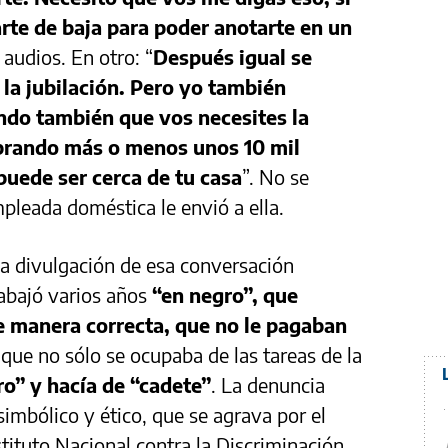
rte de baja para poder anotarte en un
 audios. En otro: “
Después igual se
la jubilación. Pero yo también
endo también que vos necesites la
obrando más o menos unos 10 mil
puede ser cerca de tu casa
”. No se
pleada doméstica le envió a ella.
la divulgación de esa conversación
rabajó varios años
“en negro”, que
e manera correcta, que no le pagaban
 que no sólo se ocupaba de las tareas de la
o” y hacía de “cadete”
. La denuncia
imbólico y ético, que se agrava por el
stituto Nacional contra la Discriminación,