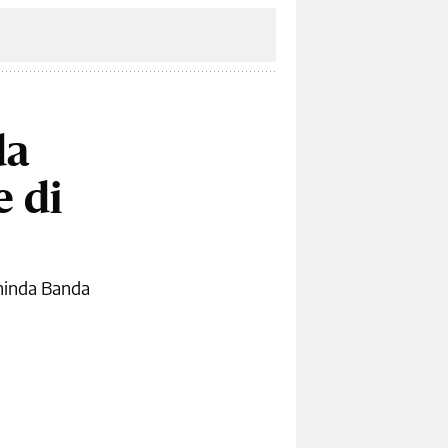
da
e di
rminda Banda