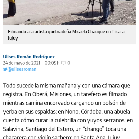
Filmando a la artista quebradeña Micaela Chauque en Tilcara,
Jujuy
Ulises Román Rodríguez
24 de mayo de 2021
00:05 h
0
@ulisesroman
Todo sucede la misma mañana y con una cámara que
registra. En Oberá, Misiones, un tarefero es filmado
mientras camina encorvado cargando un bolsón de
yerba en sus espaldas; en Nono, Córdoba, una abuela
cuenta cómo curar la culebrilla con yuyos serranos; en
Salavina, Santiago del Estero, un “chango” toca una
chacarera con violín sachero; en Santa Ana, Jujuy,