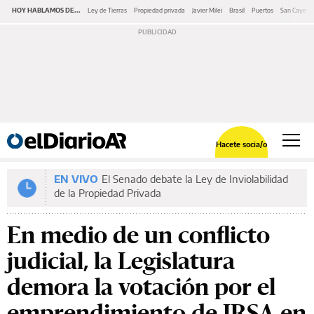
HOY HABLAMOS DE...
Ley de Tierras
Propiedad privada
Javier Milei
Brasil
Puertos
San Cayeta
Hacete socia/o
EN VIVO
El Senado debate la Ley de Inviolabilidad
de la Propiedad Privada
En medio de un conflicto
judicial, la Legislatura
demora la votación por el
emprendimiento de IRSA en