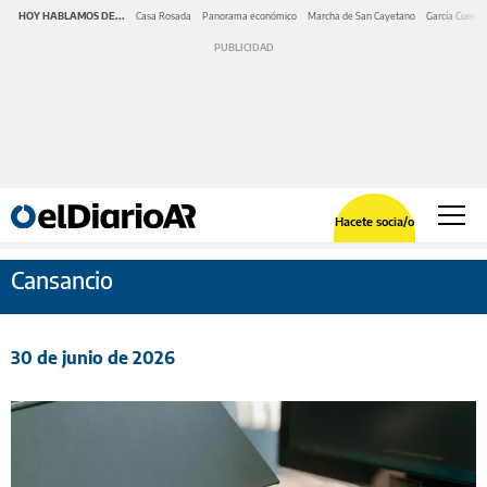
HOY HABLAMOS DE...
Casa Rosada
Panorama económico
Marcha de San Cayetano
García Cuerva
Hacete socia/o
Cansancio
30 de junio de 2026