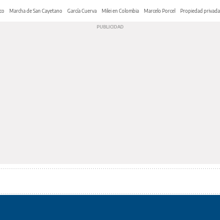
co
Marcha de San Cayetano
García Cuerva
Milei en Colombia
Marcelo Porcel
Propiedad privada