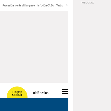
Represión frente al Congreso
Inflación CABA
Teatro
Feria de Editores
Mery Streep
Hacete
Iniciá sesión
socia/o