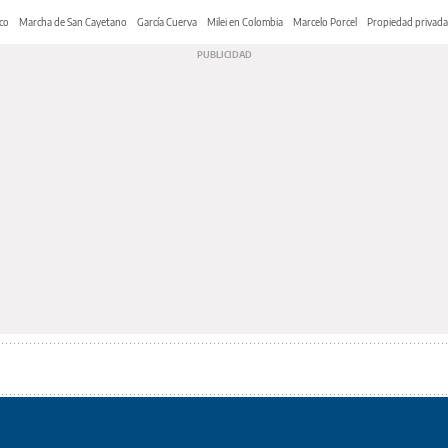
co
Marcha de San Cayetano
García Cuerva
Milei en Colombia
Marcelo Porcel
Propiedad privada