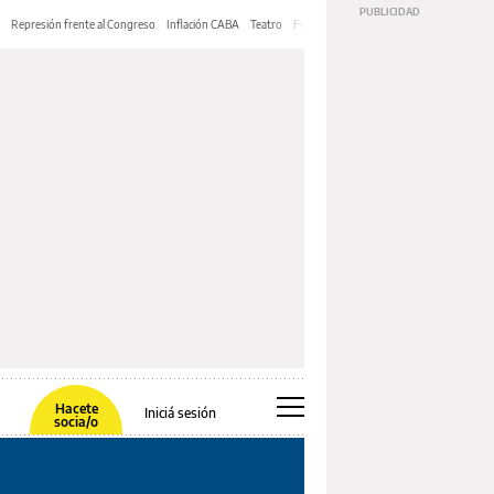
Represión frente al Congreso
Inflación CABA
Teatro
Feria de Editores
Mery Streep
Hacete
Iniciá sesión
socia/o