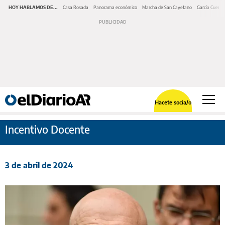
HOY HABLAMOS DE...
Casa Rosada
Panorama económico
Marcha de San Cayetano
García Cuerva
Hacete socia/o
Incentivo Docente
3 de abril de 2024