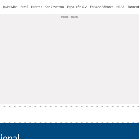
Javier Milei
Brasil
Puertos
San Cayetano
Papa León XIV
Feria de Editores
NASA
Tormen
ional