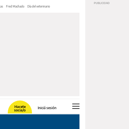
tas
Fred Machado
Día del veterinario
Hacete
Iniciá sesión
socia/o