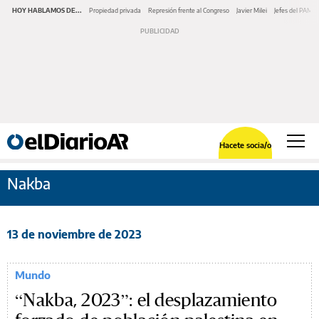
HOY HABLAMOS DE...
Propiedad privada
Represión frente al Congreso
Javier Milei
Jefes del PAMI
Hacete socia/o
Nakba
13 de noviembre de 2023
Mundo
“Nakba, 2023”: el desplazamiento