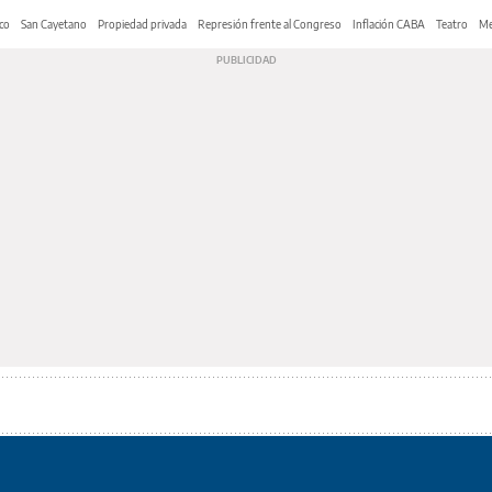
co
San Cayetano
Propiedad privada
Represión frente al Congreso
Inflación CABA
Teatro
Me