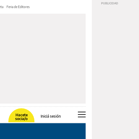
ta
Feria de Editores
Hacete
Iniciá sesión
socia/o