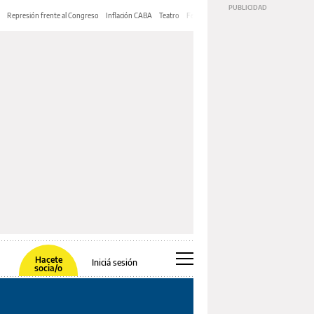
Represión frente al Congreso
Inflación CABA
Teatro
Feria de Editores
Mery Streep
Hacete
Iniciá sesión
socia/o