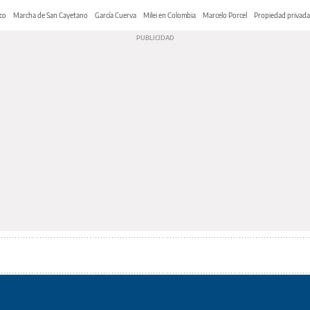
co
Marcha de San Cayetano
García Cuerva
Milei en Colombia
Marcelo Porcel
Propiedad privada