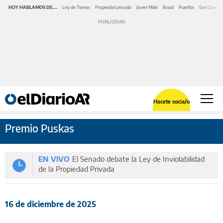
HOY HABLAMOS DE...
Ley de Tierras
Propiedad privada
Javier Milei
Brasil
Puertos
San Cayeta
Hacete socia/o
Premio Puskas
EN VIVO
El Senado debate la Ley de Inviolabilidad
de la Propiedad Privada
16 de diciembre de 2025