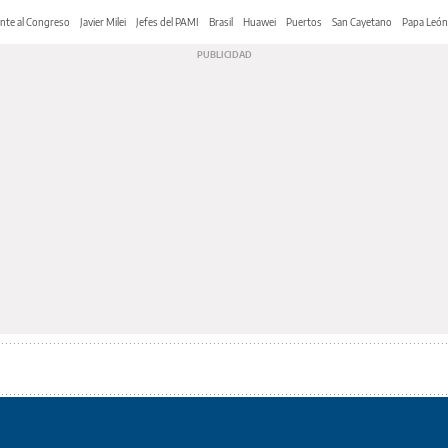
nte al Congreso
Javier Milei
Jefes del PAMI
Brasil
Huawei
Puertos
San Cayetano
Papa León