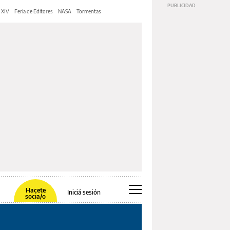
 XIV
Feria de Editores
NASA
Tormentas
Hacete
Iniciá sesión
socia/o