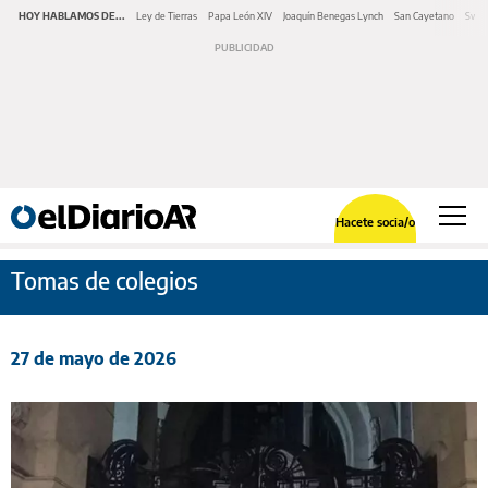
HOY HABLAMOS DE...
Ley de Tierras
Papa León XIV
Joaquín Benegas Lynch
San Cayetano
Swap
Hacete socia/o
Tomas de colegios
27 de mayo de 2026