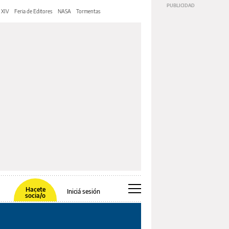
 XIV
Feria de Editores
NASA
Tormentas
Hacete
Iniciá sesión
socia/o