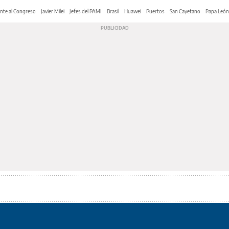
nte al Congreso
Javier Milei
Jefes del PAMI
Brasil
Huawei
Puertos
San Cayetano
Papa León