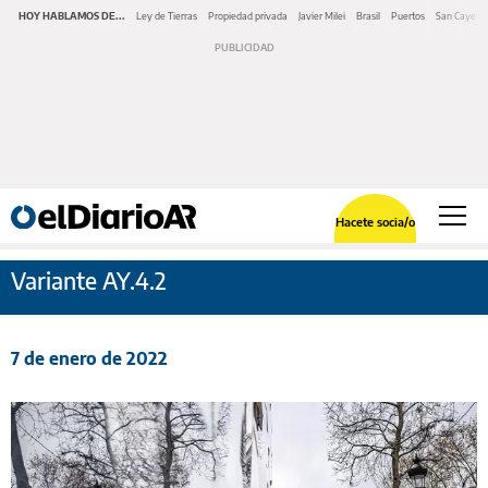
HOY HABLAMOS DE...
Ley de Tierras
Propiedad privada
Javier Milei
Brasil
Puertos
San Cayeta
Hacete socia/o
Variante AY.4.2
7 de enero de 2022