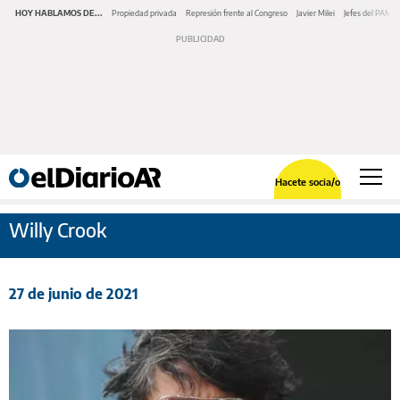
HOY HABLAMOS DE...
Propiedad privada
Represión frente al Congreso
Javier Milei
Jefes del PAMI
Hacete socia/o
Willy Crook
27 de junio de 2021