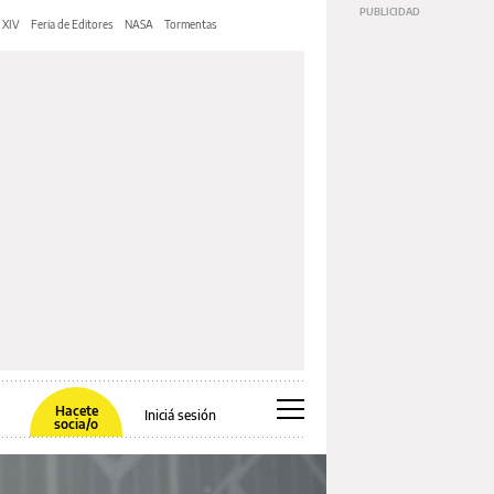
 XIV
Feria de Editores
NASA
Tormentas
Hacete
Iniciá sesión
socia/o