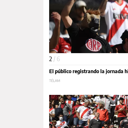
2
/ 6
El público registrando la jornada h
TÉLAM