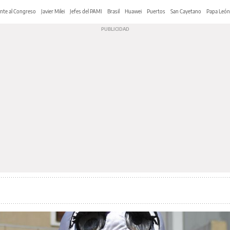
nte al Congreso
Javier Milei
Jefes del PAMI
Brasil
Huawei
Puertos
San Cayetano
Papa León