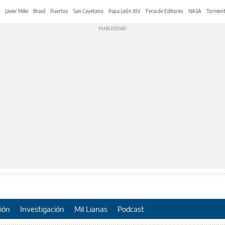
Javier Milei
Brasil
Puertos
San Cayetano
Papa León XIV
Feria de Editores
NASA
Tormen
ión
Investigación
Mil Lianas
Podcast