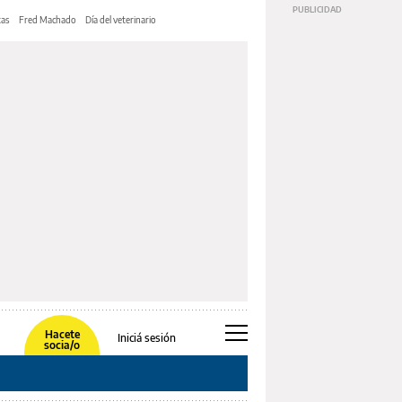
tas
Fred Machado
Día del veterinario
Hacete
Iniciá sesión
socia/o