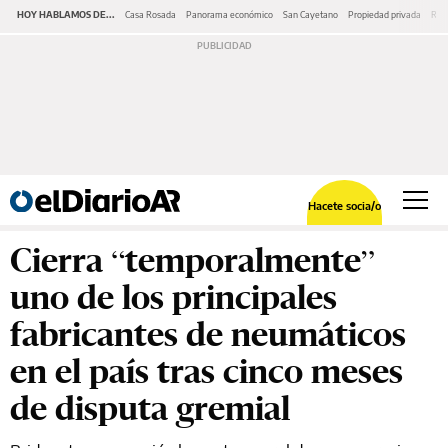
HOY HABLAMOS DE...
Casa Rosada
Panorama económico
San Cayetano
Propiedad privada
Repr
Hacete socia/o
Cierra “temporalmente”
uno de los principales
fabricantes de neumáticos
en el país tras cinco meses
de disputa gremial