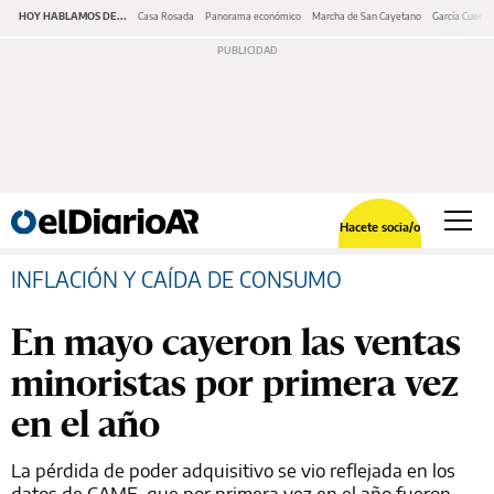
HOY HABLAMOS DE...
Casa Rosada
Panorama económico
Marcha de San Cayetano
García Cuerva
Hacete socia/o
INFLACIÓN Y CAÍDA DE CONSUMO
En mayo cayeron las ventas
minoristas por primera vez
en el año
La pérdida de poder adquisitivo se vio reflejada en los
datos de CAME, que por primera vez en el año fueron