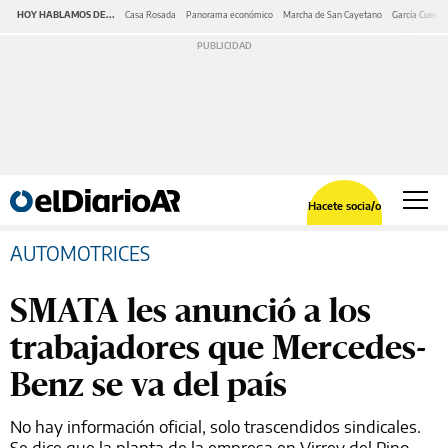
HOY HABLAMOS DE...
Casa Rosada
Panorama económico
Marcha de San Cayetano
García Cuerva
Hacete socia/o
AUTOMOTRICES
SMATA les anunció a los
trabajadores que Mercedes-
Benz se va del país
No hay información oficial, solo trascendidos sindicales.
Se dice que la planta de la empresa en Virrey del Pino